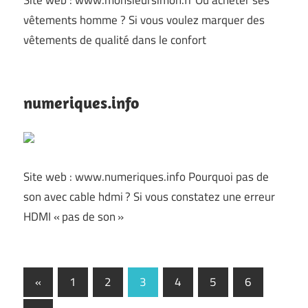
Site web : www.monsieursimon.fr Où acheter ses
vêtements homme ? Si vous voulez marquer des
vêtements de qualité dans le confort
numeriques.info
Site web : www.numeriques.info Pourquoi pas de
son avec cable hdmi ? Si vous constatez une erreur
HDMI « pas de son »
Pagination
Previous
«
1
2
3
4
5
6
Posts
des