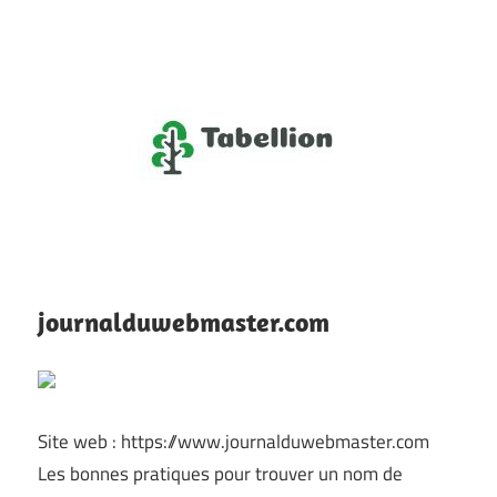
Skip
to
content
Officier
Tabellion
garde-
notes
journalduwebmaster.com
du
Web
Site web : https://www.journalduwebmaster.com
Les bonnes pratiques pour trouver un nom de