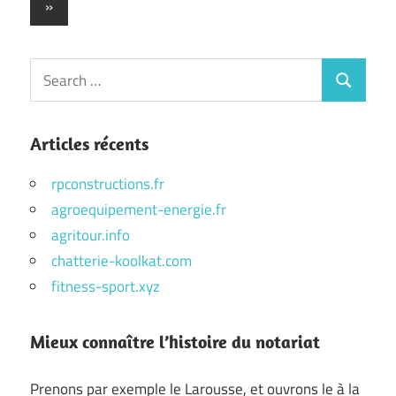
Next
»
publications
Posts
Search
Search
for:
Articles récents
rpconstructions.fr
agroequipement-energie.fr
agritour.info
chatterie-koolkat.com
fitness-sport.xyz
Mieux connaître l’histoire du notariat
Prenons par exemple le Larousse, et ouvrons le à la