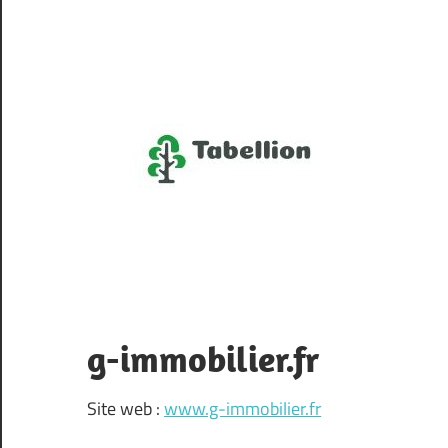
Skip
to
content
Ta
Officier
garde-
notes
du
g-immobilier.fr
Web
Site web :
www.g-immobilier.fr