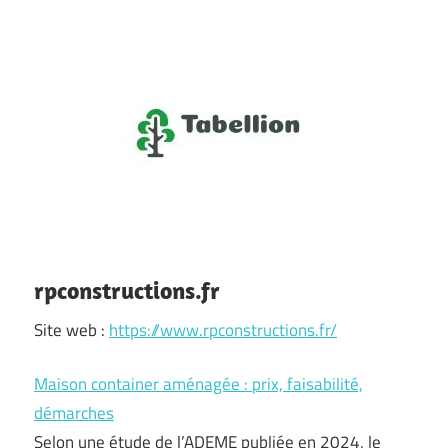
Skip
to
content
Officier
Tabellion
garde-
notes
rpconstructions.fr
du
Site web :
https://www.rpconstructions.fr/
Web
Maison container aménagée : prix, faisabilité,
démarches
Selon une étude de l’ADEME publiée en 2024, le