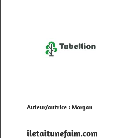
Skip
to
content
Ta
Officier
garde-
notes
du
Auteur/autrice :
Morgan
Web
iletaitunefaim.com